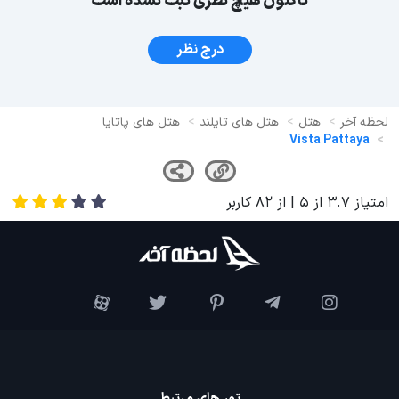
تاکنون هیچ نظری ثبت نشده است
درج نظر
لحظه آخر
هتل
هتل های تایلند
هتل های پاتایا
Vista Pattaya
امتیاز
3.7
از
5
| از
82
کاربر