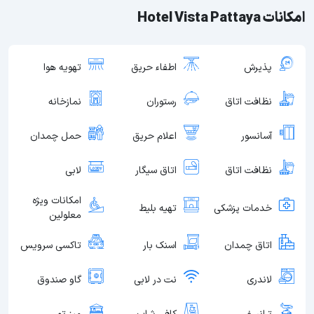
امکانات Hotel Vista Pattaya
پذیرش
اطفاء حریق
تهویه هوا
نظافت اتاق
رستوران
نمازخانه
آسانسور
اعلام حریق
حمل چمدان
نظافت اتاق
اتاق سیگار
لابی
امکانات ویژه
خدمات پزشکی
تهیه بلیط
معلولین
اتاق چمدان
اسنک بار
تاکسی سرویس
لاندری
نت در لابی
گاو صندوق