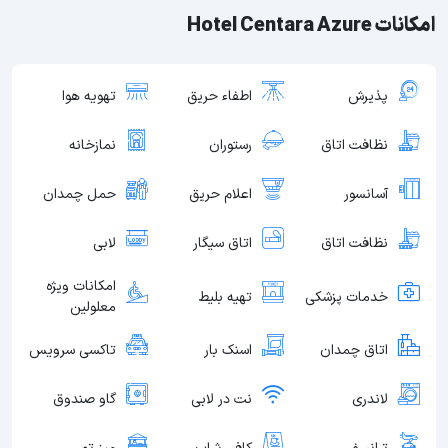
امکانات Hotel Centara Azure
پذیرش
اطفاء حریق
تهویه هوا
نظافت اتاق
رستوران
نمازخانه
آسانسور
اعلام حریق
حمل چمدان
نظافت اتاق
اتاق سیگار
لابی
امکانات ویژه
خدمات پزشکی
تهیه بلیط
معلولین
اتاق چمدان
اسنک بار
تاکسی سرویس
لاندری
نت در لابی
گاو صندوق