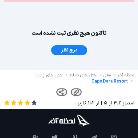
تاکنون هیچ نظری ثبت نشده است
درج نظر
لحظه آخر
هتل
هتل های تایلند
هتل های پاتایا
Cape Dara Resort
امتیاز
4.2
از
5
| از
102
کاربر