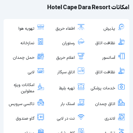
امکانات Hotel Cape Dara Resort
پذیرش
اطفاء حریق
تهویه هوا
نظافت اتاق
رستوران
نمازخانه
آسانسور
اعلام حریق
حمل چمدان
نظافت اتاق
اتاق سیگار
لابی
امکانات ویژه
خدمات پزشکی
تهیه بلیط
معلولین
اتاق چمدان
اسنک بار
تاکسی سرویس
لاندری
نت در لابی
گاو صندوق