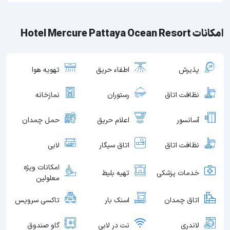
امکانات Hotel Mercure Pattaya Ocean Resort
پذیرش
اطفاء حریق
تهویه هوا
نظافت اتاق
رستوران
نمازخانه
آسانسور
اعلام حریق
حمل چمدان
نظافت اتاق
اتاق سیگار
لابی
امکانات ویژه
خدمات پزشکی
تهیه بلیط
معلولین
اتاق چمدان
اسنک بار
تاکسی سرویس
لاندری
نت در لابی
گاو صندوق