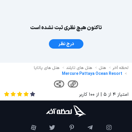
تاکنون هیچ نظری ثبت نشده است
درج نظر
لحظه آخر
هتل
هتل های تایلند
هتل های پاتایا
Mercure Pattaya Ocean Resort
امتیاز
4
از
5
| از
100
کاربر