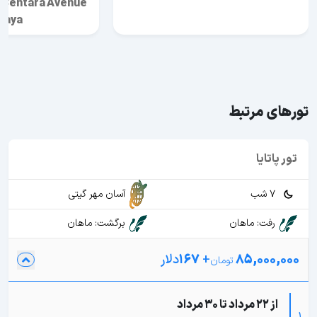
y Centara Avenue
taya
تورهای مرتبط
تور پاتایا
7 شب
آسان مهر گیتی
رفت: ماهان
برگشت: ماهان
85,000,000
+
167
دلار
از 22 مرداد تا 30 مرداد