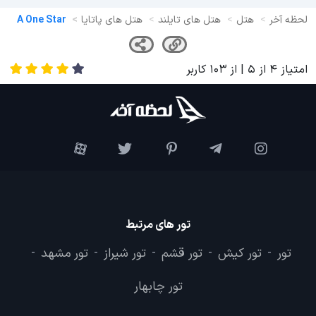
لحظه آخر
هتل
هتل های تایلند
هتل های پاتایا
A One Star
امتیاز
4
از
5
| از
103
کاربر
تور های مرتبط
تور
تور کیش
تور قشم
تور شیراز
تور مشهد
-
-
-
-
-
تور چابهار