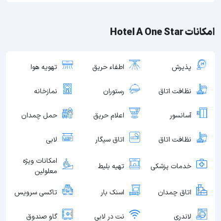
امکانات Hotel A One Star
پذیرش
اطفاء حریق
تهویه هوا
نظافت اتاق
رستوران
نمازخانه
آسانسور
اعلام حریق
حمل چمدان
نظافت اتاق
اتاق سیگار
لابی
امکانات ویژه
خدمات پزشکی
تهیه بلیط
معلولین
اتاق چمدان
اسنک بار
تاکسی سرویس
لاندری
نت در لابی
گاو صندوق