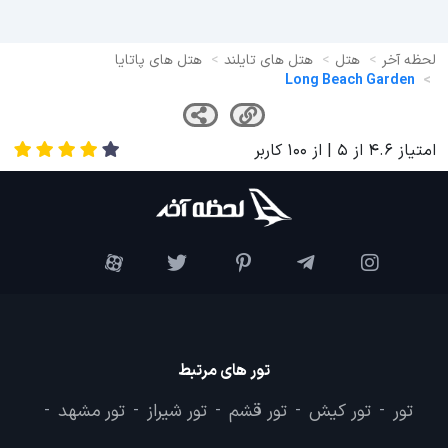
لحظه آخر
هتل
هتل های تایلند
هتل های پاتایا
Long Beach Garden
امتیاز
4.6
از
5
| از
100
کاربر
تور های مرتبط
تور
تور کیش
تور قشم
تور شیراز
تور مشهد
-
-
-
-
-