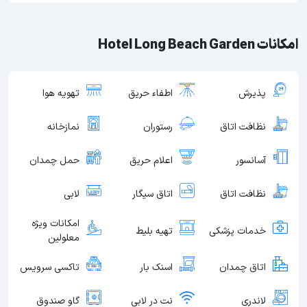
امکانات Hotel Long Beach Garden
پذیرش
اطفاء حریق
تهویه هوا
نظافت اتاق
رستوران
نمازخانه
آسانسور
اعلام حریق
حمل چمدان
نظافت اتاق
اتاق سیگار
لابی
امکانات ویژه
خدمات پزشکی
تهیه بلیط
معلولین
اتاق چمدان
اسنک بار
تاکسی سرویس
لاندری
نت در لابی
گاو صندوق