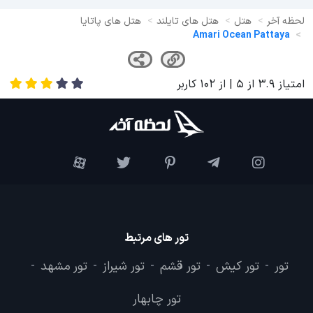
لحظه آخر
هتل
هتل های تایلند
هتل های پاتایا
Amari Ocean Pattaya
امتیاز
3.9
از
5
| از
102
کاربر
تور های مرتبط
تور
تور کیش
تور قشم
تور شیراز
تور مشهد
-
-
-
-
-
تور چابهار