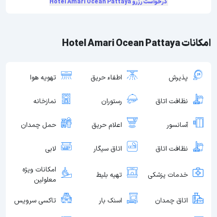
درخواست رزرو Hotel Amari Ocean Pattaya
امکانات Hotel Amari Ocean Pattaya
پذیرش
اطفاء حریق
تهویه هوا
نظافت اتاق
رستوران
نمازخانه
آسانسور
اعلام حریق
حمل چمدان
نظافت اتاق
اتاق سیگار
لابی
امکانات ویژه
خدمات پزشکی
تهیه بلیط
معلولین
اتاق چمدان
اسنک بار
تاکسی سرویس