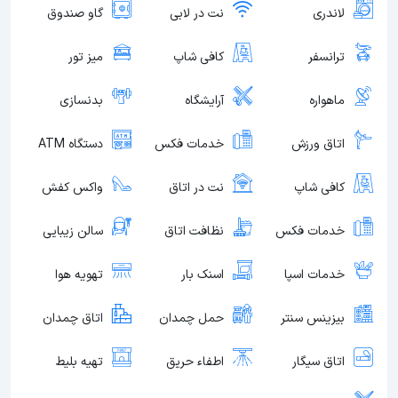
لاندری
نت در لابی
گاو صندوق
ترانسفر
کافی شاپ
میز تور
ماهواره
آرایشگاه
بدنسازی
اتاق ورزش
خدمات فکس
دستگاه ATM
کافی شاپ
نت در اتاق
واکس کفش
خدمات فکس
نظافت اتاق
سالن زیبایی
خدمات اسپا
اسنک بار
تهویه هوا
بیزینس سنتر
حمل چمدان
اتاق چمدان
اتاق سیگار
اطفاء حریق
تهیه بلیط