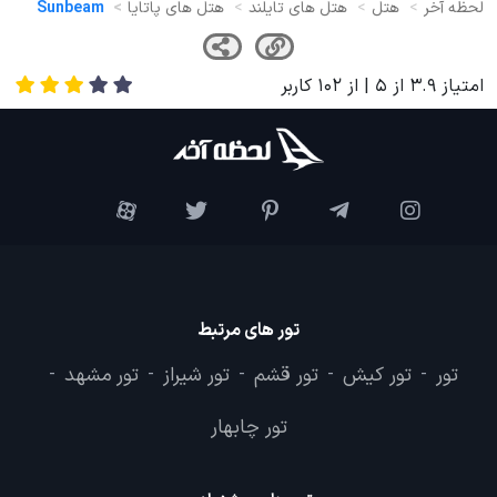
لحظه آخر
هتل
هتل های تایلند
هتل های پاتایا
Sunbeam
امتیاز
3.9
از
5
| از
102
کاربر
تور های مرتبط
تور
تور کیش
تور قشم
تور شیراز
تور مشهد
-
-
-
-
-
تور چابهار