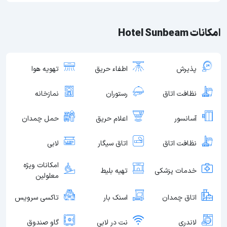
امکانات Hotel Sunbeam
پذیرش
اطفاء حریق
تهویه هوا
نظافت اتاق
رستوران
نمازخانه
آسانسور
اعلام حریق
حمل چمدان
نظافت اتاق
اتاق سیگار
لابی
امکانات ویژه
خدمات پزشکی
تهیه بلیط
معلولین
اتاق چمدان
اسنک بار
تاکسی سرویس
لاندری
نت در لابی
گاو صندوق