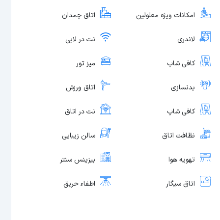
امکانات ویژه معلولین
اتاق چمدان
لاندری
نت در لابی
کافی شاپ
میز تور
بدنسازی
اتاق ورزش
کافی شاپ
نت در اتاق
نظافت اتاق
سالن زیبایی
تهویه هوا
بیزینس سنتر
اتاق سیگار
اطفاء حریق