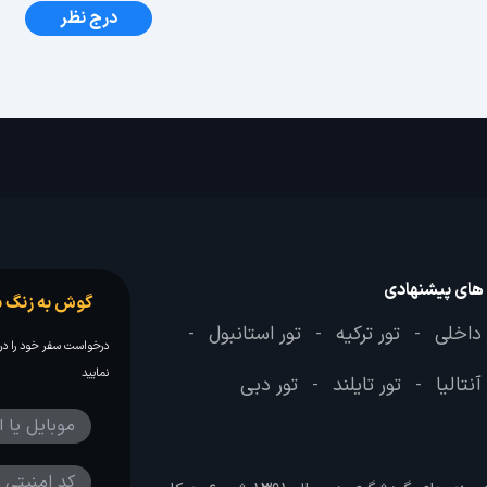
درج نظر
 های پیشنهادی
گوش به زنگ س
 داخلی
تور ترکیه
تور استانبول
-
-
-
درخواست سفر خود را در 
نمایید
آنتالیا
تور تایلند
تور دبی
-
-