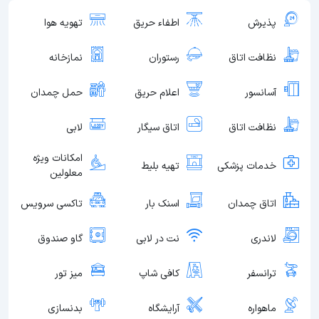
پذیرش
اطفاء حریق
تهویه هوا
نظافت اتاق
رستوران
نمازخانه
آسانسور
اعلام حریق
حمل چمدان
نظافت اتاق
اتاق سیگار
لابی
امکانات ویژه
خدمات پزشکی
تهیه بلیط
معلولین
اتاق چمدان
اسنک بار
تاکسی سرویس
لاندری
نت در لابی
گاو صندوق
ترانسفر
کافی شاپ
میز تور
ماهواره
آرایشگاه
بدنسازی