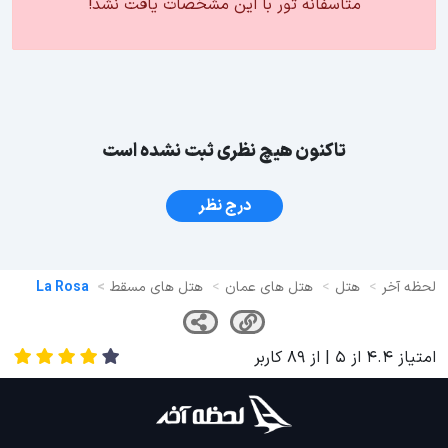
متاسفانه تور با این مشخصات یافت نشد!
تاکنون هیچ نظری ثبت نشده است
درج نظر
لحظه آخر
هتل
هتل های عمان
هتل های مسقط
La Rosa
امتیاز
4.4
از
5
| از
89
کاربر