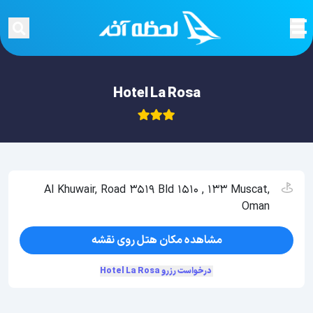
Hotel La Rosa
Al Khuwair, Road 3519 Bld 1510 , 133 Muscat,
Oman
مشاهده مکان هتل روی نقشه
درخواست رزرو Hotel La Rosa