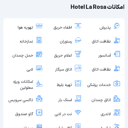
امکانات Hotel La Rosa
پذیرش
اطفاء حریق
تهویه هوا
نظافت اتاق
رستوران
نمازخانه
آسانسور
اعلام حریق
حمل چمدان
نظافت اتاق
اتاق سیگار
لابی
امکانات ویژه
خدمات پزشکی
تهیه بلیط
معلولین
اتاق چمدان
اسنک بار
تاکسی سرویس
لاندری
نت در لابی
گاو صندوق