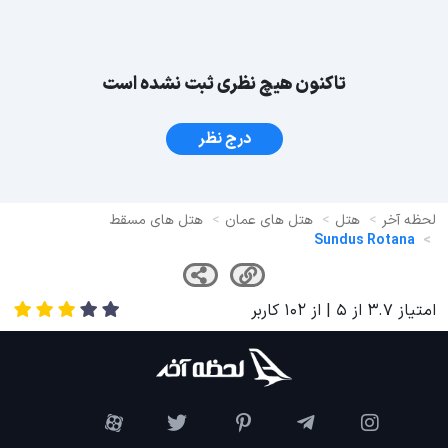
تاکنون هیچ نظری ثبت نشده است
درج نظر
لحظه آخر
هتل
هتل های عمان
هتل های مسقط
Sundus Rotana
امتیاز
3.7
از
5
| از
102
کاربر