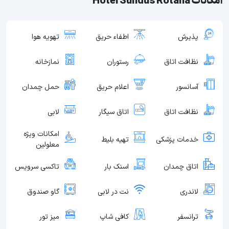
امکانات Hotel Sundus Rotana
پذیرش
اطفاء حریق
تهویه هوا
نظافت اتاق
رستوران
نمازخانه
آسانسور
اعلام حریق
حمل چمدان
نظافت اتاق
اتاق سیگار
لابی
امکانات ویژه
خدمات پزشکی
تهیه بلیط
معلولین
اتاق چمدان
اسنک بار
تاکسی سرویس
لاندری
نت در لابی
گاو صندوق
ترانسفر
کافی شاپ
میز تور