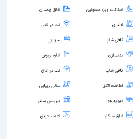
امکانات ویژه معلولین
اتاق چمدان
لاندری
نت در لابی
کافی شاپ
میز تور
بدنسازی
اتاق ورزش
کافی شاپ
نت در اتاق
نظافت اتاق
سالن زیبایی
تهویه هوا
بیزینس سنتر
اتاق سیگار
اطفاء حریق