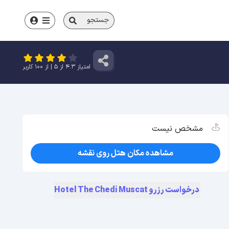
جستجو
امتیاز
4.3
از
5
| از
100
کاربر
مشخص نیست
مشاهده مکان هتل روی نقشه
درخواست رزرو Hotel The Chedi Muscat