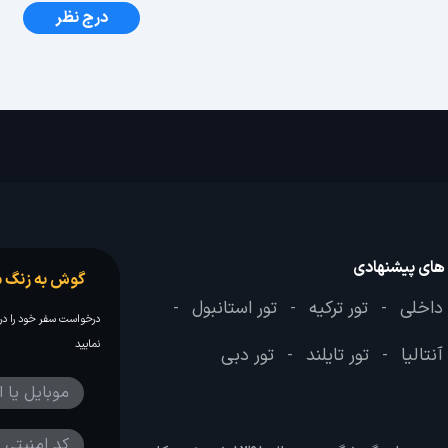
درج نظر
 های پیشنهادی
گوش به زنگ س
 داخلی
تور ترکیه
تور استانبول
-
-
-
درخواست سفر خود را در 
نمایید
آنتالیا
تور تایلند
تور دبی
-
-