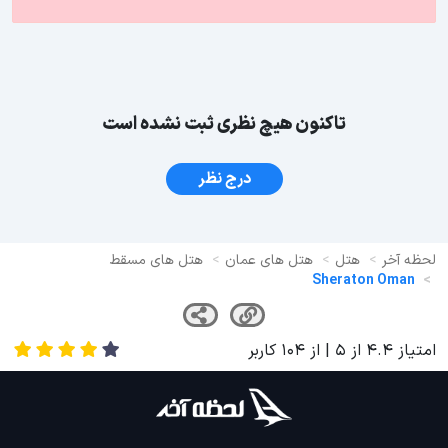
تاکنون هیچ نظری ثبت نشده است
درج نظر
لحظه آخر
هتل
هتل های عمان
هتل های مسقط
Sheraton Oman
امتیاز
4.4
از
5
| از
104
کاربر