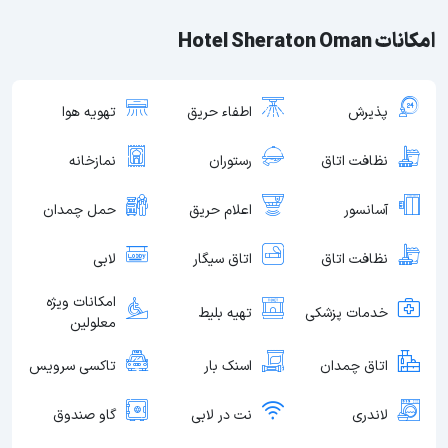
امکانات Hotel Sheraton Oman
پذیرش
اطفاء حریق
تهویه هوا
نظافت اتاق
رستوران
نمازخانه
آسانسور
اعلام حریق
حمل چمدان
نظافت اتاق
اتاق سیگار
لابی
امکانات ویژه
خدمات پزشکی
تهیه بلیط
معلولین
اتاق چمدان
اسنک بار
تاکسی سرویس
لاندری
نت در لابی
گاو صندوق