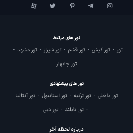
تور های مرتبط
تور
تور کیش
تور قشم
تور شیراز
تور مشهد
-
-
-
-
-
تور چابهار
تور های پیشنهادی
تور داخلی
تور ترکیه
تور استانبول
تور آنتالیا
-
-
-
تور تایلند
تور دبی
-
-
درباره لحظه آخر