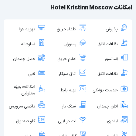
امکانات Hotel Kristinn Moscow
پذیرش
اطفاء حریق
تهویه هوا
نظافت اتاق
رستوران
نمازخانه
آسانسور
اعلام حریق
حمل چمدان
نظافت اتاق
اتاق سیگار
لابی
امکانات ویژه
خدمات پزشکی
تهیه بلیط
معلولین
اتاق چمدان
اسنک بار
تاکسی سرویس
لاندری
نت در لابی
گاو صندوق