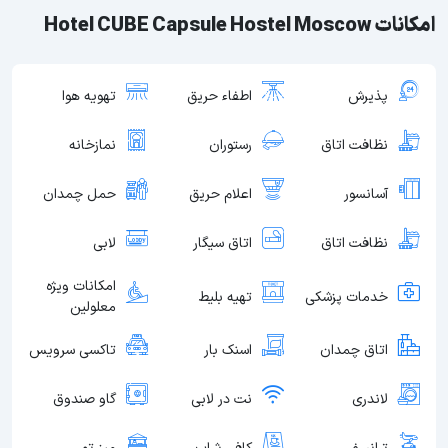
امکانات Hotel CUBE Capsule Hostel Moscow
پذیرش
اطفاء حریق
تهویه هوا
نظافت اتاق
رستوران
نمازخانه
آسانسور
اعلام حریق
حمل چمدان
نظافت اتاق
اتاق سیگار
لابی
امکانات ویژه
خدمات پزشکی
تهیه بلیط
معلولین
اتاق چمدان
اسنک بار
تاکسی سرویس
لاندری
نت در لابی
گاو صندوق