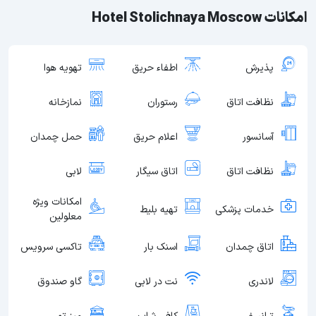
امکانات Hotel Stolichnaya Moscow
پذیرش
اطفاء حریق
تهویه هوا
نظافت اتاق
رستوران
نمازخانه
آسانسور
اعلام حریق
حمل چمدان
نظافت اتاق
اتاق سیگار
لابی
امکانات ویژه
خدمات پزشکی
تهیه بلیط
معلولین
اتاق چمدان
اسنک بار
تاکسی سرویس
لاندری
نت در لابی
گاو صندوق