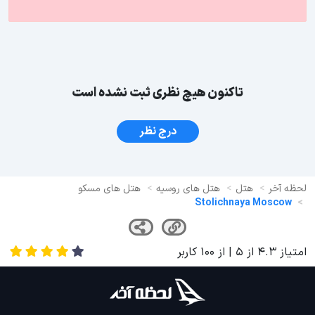
تاکنون هیچ نظری ثبت نشده است
درج نظر
لحظه آخر
هتل
هتل های روسیه
هتل های مسکو
Stolichnaya Moscow
امتیاز
4.3
از
5
| از
100
کاربر