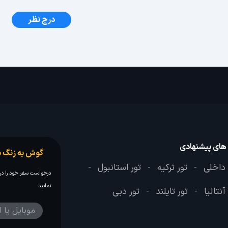
درج نظر
 های پیشنهادی
گوش به زنگ س
 داخلی
تور ترکیه
تور استانبول
-
-
-
درخواست سفر خود را در 
نمایید
آنتالیا
تور تایلند
تور دبی
-
-