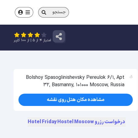
جستجو
امتیاز
4
از
5
| از
100
کاربر
Bolshoy Spasoglinishevsky Pereulok 6/1, Apt
32, Basmanny, 101000 Moscow, Russia
مشاهده مکان هتل روی نقشه
درخواست رزرو Hotel Friday Hostel Moscow