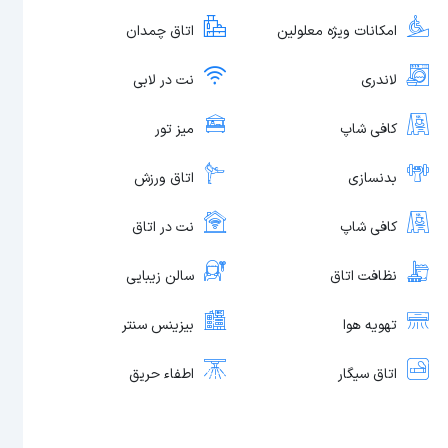
امکانات ویژه معلولین
اتاق چمدان
لاندری
نت در لابی
کافی شاپ
میز تور
بدنسازی
اتاق ورزش
کافی شاپ
نت در اتاق
نظافت اتاق
سالن زیبایی
تهویه هوا
بیزینس سنتر
اتاق سیگار
اطفاء حریق