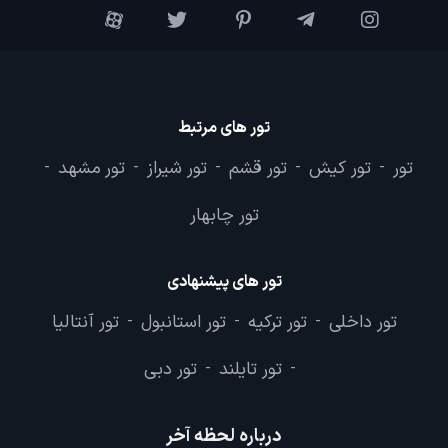
تور های مرتبط
تور
تور کیش
تور قشم
تور شیراز
تور مشهد
-
-
-
-
-
تور چابهار
تور های پیشنهادی
تور داخلی
تور ترکیه
تور استانبول
تور آنتالیا
-
-
-
تور تایلند
تور دبی
-
-
درباره لحظه آخر