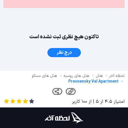
تاکنون هیچ نظری ثبت نشده است
درج نظر
لحظه آخر
هتل
هتل های روسیه
هتل های مسکو
Presnensky Val Apartment
امتیاز
4.5
از
5
| از
100
کاربر