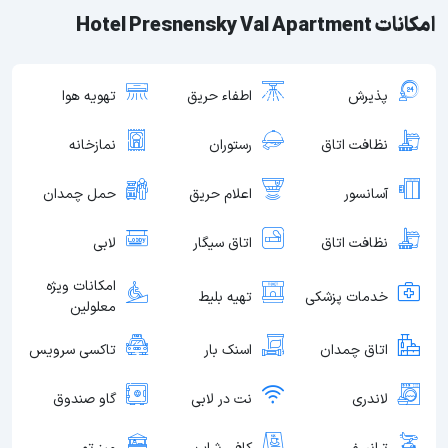
امکانات Hotel Presnensky Val Apartment
پذیرش
اطفاء حریق
تهویه هوا
نظافت اتاق
رستوران
نمازخانه
آسانسور
اعلام حریق
حمل چمدان
نظافت اتاق
اتاق سیگار
لابی
امکانات ویژه
خدمات پزشکی
تهیه بلیط
معلولین
اتاق چمدان
اسنک بار
تاکسی سرویس
لاندری
نت در لابی
گاو صندوق