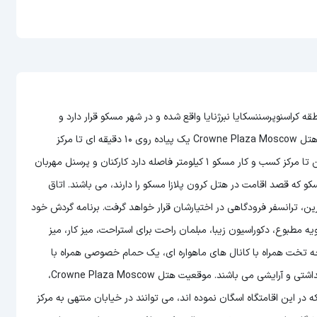
، هتلی است مجلل و 5 ستاره که در منطقه کراسنوپرسننسکایا نبرژنایا واقع شده و در شهر مسکو قرار دارد و
همچنین کلیه اتاق های هتل کرون پلازا مسکو تمیز و راحت می باشد. هتل Crowne Plaza Moscow یک پیاده روی 10 دقیقه ای تا مرکز
همایش مسکو، ویستاووچنایا و ایستگاه مترو گودا 1905 دارد و همچنین تا مرکز کسب و کار مسکو 1 کیلومتر فاصله دارد کارکنان و پرسنل مهربان
و که قصد اقامت در هتل کرون پلازا مسکو را دارند، می باشند. اتاق
 ترانسفر فرودگاهی در اختيارشان قرار خواهد گرفت. برنامه گردش خود
یه مطبوع، دکوراسیون زیبا، مبلمان راحت برای استراحت، میز کار، میز
فحه تخت همراه با کانال های ماهواره ای، یک حمام خصوصی همراه با
دوش اختصاصی و حوله، دمپایی، سرویس بهداشتی، سشوار و لوازم بهداشتی و آرایشی می باشند. موقعیت هتل Crowne Plaza Moscow،
در این اقامتگاه اسگان نموده اند، می توانند در خیابان منتهی به مرکز