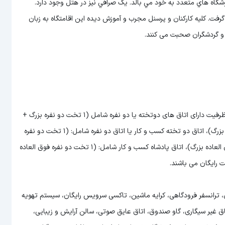
شگاه هاي متعدد به خود مي بالد. يک صرافي نيز در هتل وجود دارد.
د گرفت. کلیه کارکنان و پرسنل مجرب و آموزش دیده این اقامتگاه به زبان
 و گردشگران صحبت می کنند.
اتاق های هتل Crowne Plaza Moscow از لحاظ نوع اتاق و حداکثر ظرفیت دارای اتاق های دوتخته یا دو نفره شامل (1 تخت دو نفره بزرگ +
2 تخت تک نفره)، اتاق باشگاه پادشاه دو نفره شامل: (1 تخت دو نفره بزرگ)، اتاق دو تخته کسب و کار یا اتاق دو نفره شامل: (1 تخت دو نفره
بزرگ + 2 تخت تک نفره)، باشگاه استودیو شامل: (1 تخت دو نفره فوق العاده بزرگ)، اتاق پادشاه کسب و کار شامل: (1 تخت دو نفره فوق العاده
ت رایگان می باشند.
ند: مرکز تجاری، ترانسفر فرودگاهی، کرایه ماشین، تاکسی سرویس رایگان، سیستم تهویه
اق غیر سیگاری، گاو صندوق، اتاق عایق صوتی، سالن آرایش و زیبایی،