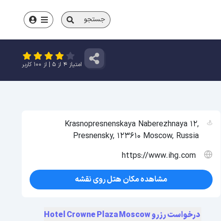
جستجو
امتیاز
4
از
5
| از
100
کاربر
Krasnopresnenskaya Naberezhnaya 12,
Presnensky, 123610 Moscow, Russia
https://www.ihg.com
مشاهده مکان هتل روی نقشه
درخواست رزرو Hotel Crowne Plaza Moscow