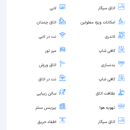
اتاق سیگار
لابی
امکانات ویژه معلولین
اتاق چمدان
لاندری
نت در لابی
کافی شاپ
میز تور
بدنسازی
اتاق ورزش
کافی شاپ
نت در اتاق
نظافت اتاق
سالن زیبایی
تهویه هوا
بیزینس سنتر
اتاق سیگار
اطفاء حریق