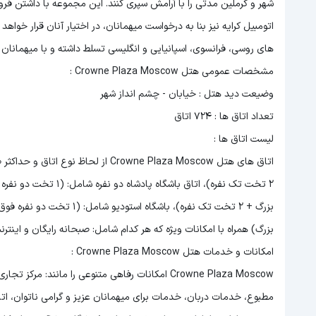
شهر و کرملین مدتی را با آرامش سپری کنند. اين مجموعه با داشتن فرو
اتومبيل کرايه نيز بنا به درخواست ميهمانان، در اختيار آنان قرار خواه
های روسی، فرانسوی، اسپانیایی و انگلیسی تسلط داشته و با میهمانان
مشخصات عمومی هتل Crowne Plaza Moscow :
وضیعت دید هتل : خیابان - چشم انداز شهر
تعداد اتاق ها : 724 اتاق
لیست اتاق ها :
بزرگ) همراه با امکانات ویژه که هر کدام شامل: صبحانه رایگان و اینترن
امکانات و خدمات هتل Crowne Plaza Moscow :
Crowne Plaza Moscow امکانات رفاهی متنوعی را مان
مطبوع، خدمات دربان، خدمات برای میهمانان عزیز و گرامی ناتوان، ات