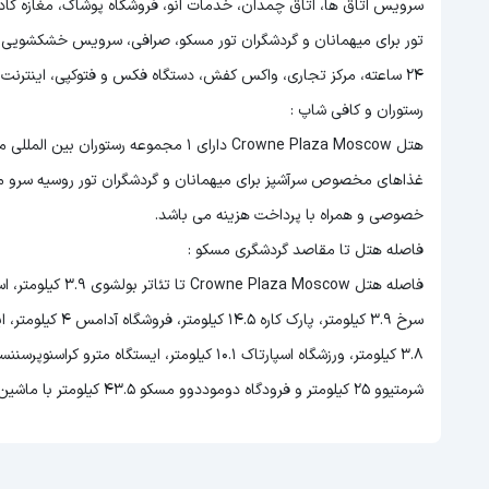
سرویس اتاق ها، اتاق چمدان، خدمات انو، فروشگاه پوشاک، مغازه کادو
تور برای میهمانان و گردشگران تور مسکو، صرافی، سرویس خشکشویی، کا
24 ساعته، مرکز تجاری، واکس کفش، دستگاه فکس و فتوکپی، اینترنت رایگان در لابی شامل می شود.
رستوران و کافی شاپ :
هتل Crowne Plaza Moscow دارای 1 مجموعه
غذاهای مخصوص سرآشپز برای میهمانان و گردشگران تور روسیه سرو می 
خصوصی و همراه با پرداخت هزینه می باشد.
فاصله هتل تا مقاصد گردشگری مسکو :
شرمتیوو 25 کیلومتر و فرودگاه دوموددوو مسکو 43.5 کیلومتر با ماشین می باشد.