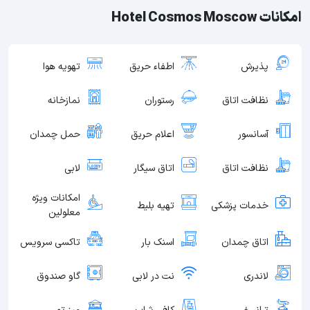
امکانات Hotel Cosmos Moscow
پذیرش
اطفاء حریق
تهویه هوا
نظافت اتاق
رستوران
نمازخانه
آسانسور
اعلام حریق
حمل چمدان
نظافت اتاق
اتاق سیگار
لابی
امکانات ویژه
خدمات پزشکی
تهیه بلیط
معلولین
اتاق چمدان
اسنک بار
تاکسی سرویس
لاندری
نت در لابی
گاو صندوق