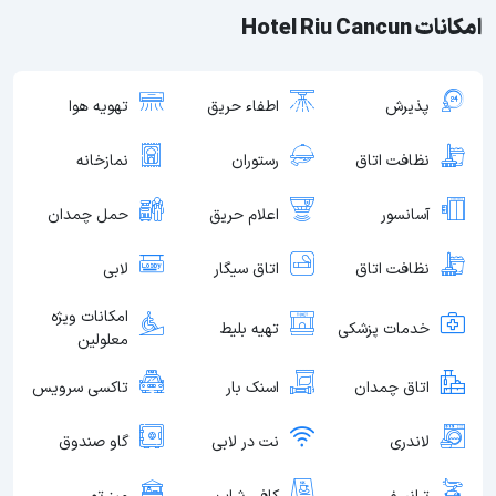
امکانات Hotel Riu Cancun
پذیرش
اطفاء حریق
تهویه هوا
نظافت اتاق
رستوران
نمازخانه
آسانسور
اعلام حریق
حمل چمدان
نظافت اتاق
اتاق سیگار
لابی
امکانات ویژه
خدمات پزشکی
تهیه بلیط
معلولین
اتاق چمدان
اسنک بار
تاکسی سرویس
لاندری
نت در لابی
گاو صندوق