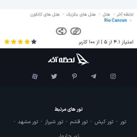
لحظه آخر
هتل
هتل های مکزیک
هتل های کانکون
Riu Cancun
امتیاز
4.1
از
5
| از
100
کاربر
تور های مرتبط
تور
تور کیش
تور قشم
تور شیراز
تور مشهد
-
-
-
-
-
تور چابهار