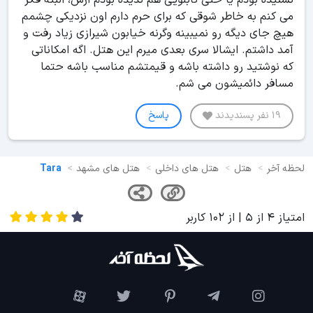
نشنیده بودم یا حتی تابلویی هم ندیده بودم ازش، البته فکر
می کنم به خاطر شوقی که برای حرم دارم اون نزدیکی چشمم
هیچ جای دیگه رو نمیبینه وگرنه خیابون شیرازی زیاد رفت و
آمد داشتم. ایشالا سری بعدی میرم این هتل. اگه امکاناتی
که نوشتید رو داشته باشه و قیمتشم مناسب باشه حتما
مسافر دائمیشون می شم.
19 نفر پسندیدند
پاسخ
لحظه آخر
هتل
هتل های داخلی
هتل های مشهد
Tara
امتیاز
4
از
5
| از
102
کاربر