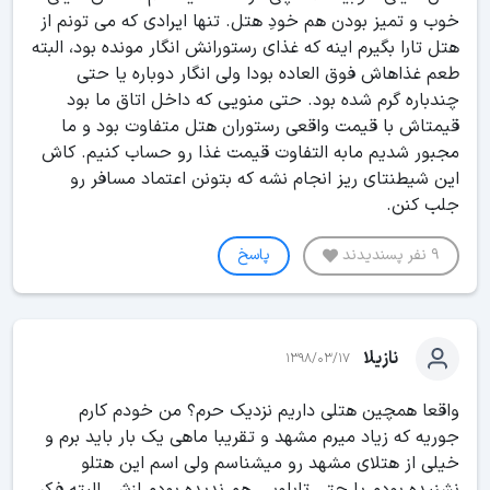
خوب و تمیز بودن هم خودِ هتل. تنها ایرادی که می تونم از
هتل تارا بگیرم اینه که غذای رستورانش انگار مونده بود، البته
طعم غذاهاش فوق العاده بودا ولی انگار دوباره یا حتی
چندباره گرم شده بود. حتی منویی که داخل اتاق ما بود
قیمتاش با قیمت واقعی رستوران هتل متفاوت بود و ما
مجبور شدیم مابه التفاوت قیمت غذا رو حساب کنیم. کاش
این شیطنتای ریز انجام نشه که بتونن اعتماد مسافر رو
جلب کنن.
9 نفر پسندیدند
پاسخ
نازیلا
1398/03/17
واقعا همچین هتلی داریم نزدیک حرم؟ من خودم کارم
جوریه که زیاد میرم مشهد و تقریبا ماهی یک بار باید برم و
خیلی از هتلای مشهد رو میشناسم ولی اسم این هتلو