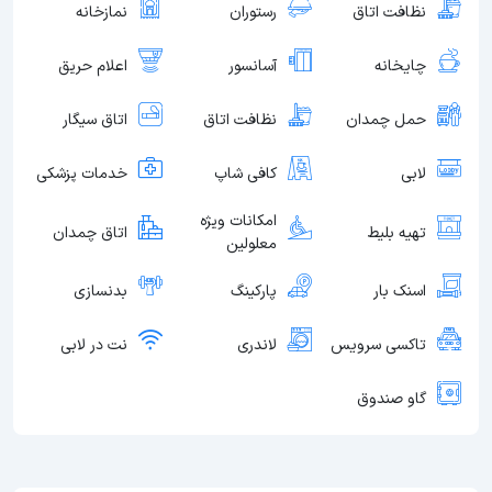
نظافت اتاق
رستوران
نمازخانه
چایخانه
آسانسور
اعلام حریق
حمل چمدان
نظافت اتاق
اتاق سیگار
لابی
کافی شاپ
خدمات پزشکی
امکانات ویژه
تهیه بلیط
اتاق چمدان
معلولین
اسنک بار
پارکینگ
بدنسازی
تاکسی سرویس
لاندری
نت در لابی
گاو صندوق