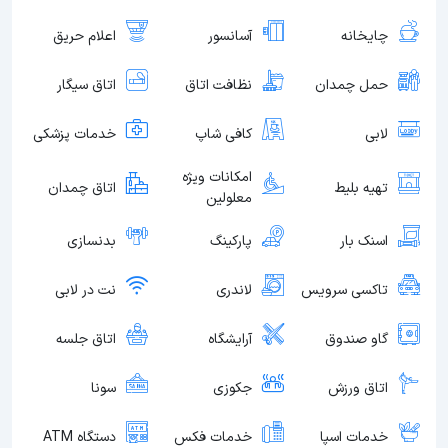
چایخانه
آسانسور
اعلام حریق
حمل چمدان
نظافت اتاق
اتاق سیگار
لابی
کافی شاپ
خدمات پزشکی
امکانات ویژه
تهیه بلیط
اتاق چمدان
معلولین
اسنک بار
پارکینگ
بدنسازی
تاکسی سرویس
لاندری
نت در لابی
گاو صندوق
آرایشگاه
اتاق جلسه
اتاق ورزش
جکوزی
سونا
خدمات اسپا
خدمات فکس
دستگاه ATM