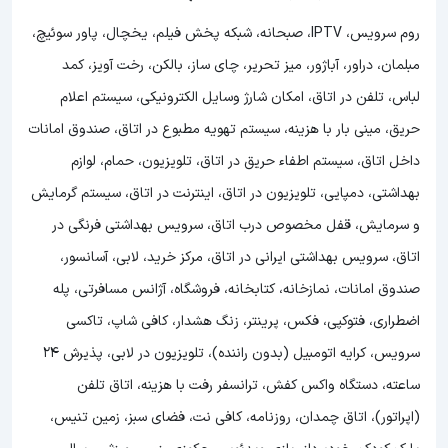
روم سرویس، IPTV، صبحانه، شبکه پخش فیلم، یخچال، پاور سوئیچ،
مبلمان، دراور، آباژور، میز تحریر، چای ساز، بالکن، رخت آویز، کمد
لباس، تلفن در اتاق، امکان شارژ وسایل الکترونیکی، سیستم اعلام
حریق، مینی بار با هزینه، سیستم تهویه مطبوع در اتاق، صندوق امانات
داخل اتاق، سیستم اطفاء حریق در اتاق، تلویزیون، حمام، لوازم
بهداشتی، دمپایی، تلویزیون در اتاق، اینترنت در اتاق، سیستم گرمایش
و سرمایش، قفل مخصوص درب اتاق، سرویس بهداشتی فرنگی در
اتاق، سرویس بهداشتی ایرانی در اتاق، مرکز خرید، لابی، آسانسور،
صندوق امانات، نمازخانه، کتابخانه، فروشگاه، آژانس مسافرتی، پله
اضطراری، فتوکپی، فکس، پرینتر، زنگ هشدار، کافی شاپ، تاکسی
سرویس، کرایه اتومبیل (بدون راننده)، تلویزیون در لابی، پذیرش ۲۴
ساعته، دستگاه واکس کفش، ترانسفر رفت با هزینه، اتاق تلفن
(اپراتور)، اتاق چمدان، روزنامه، کافی نت، فضای سبز، زمین تنیس،