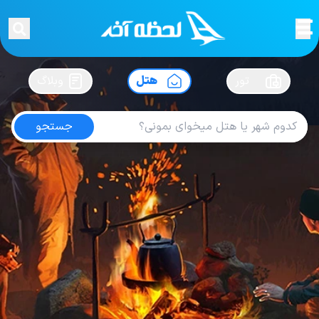
لحظه آخر
در
سفرت رو بساز !
تور
هتل
وبلاگ
جستجو
هتل های مشهد
امتیاز
4.4
از
5
| از
124
کاربر
390
لحظه آخر
هتل
هتل های داخلی
هتل های مشهد
هتل نگین مصلی
Hotel Negin Mosala