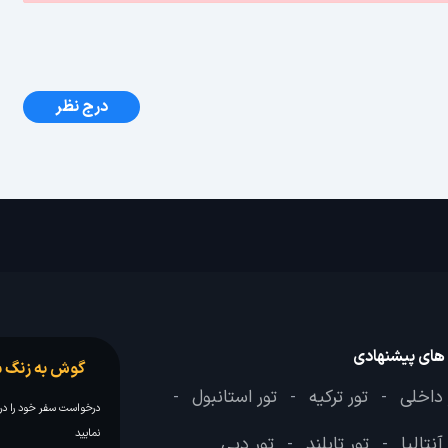
درج نظر
 های پیشنهادی
گوش به زنگ س
 داخلی
تور ترکیه
تور استانبول
-
-
-
درخواست سفر خود را در 
نمایید
آنتالیا
تور تایلند
تور دبی
-
-