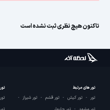
تاکنون هیچ نظری ثبت نشده است
تور های مرتبط
تور
تور
تور کیش
تور قشم
تور شیراز
تور
-
-
-
-
تور مشهد
تور چابهار
تور 
-