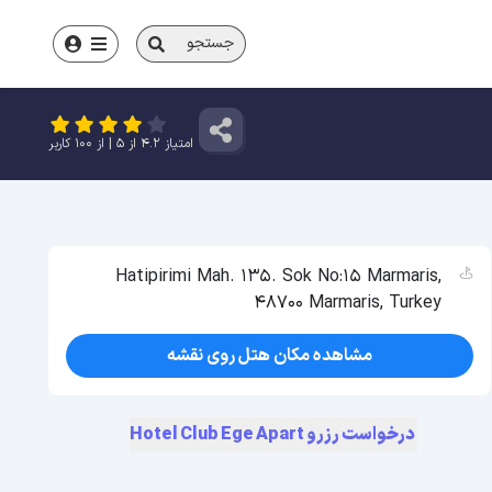
جستجو
امتیاز
4.2
از
5
| از
100
کاربر
Hatipirimi Mah. 135. Sok No:15 Marmaris,
48700 Marmaris, Turkey
مشاهده مکان هتل روی نقشه
درخواست رزرو Hotel Club Ege Apart