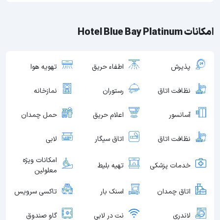
امکانات Hotel Blue Bay Platinum
پذیرش
اطفاء حریق
تهویه هوا
نظافت اتاق
رستوران
نمازخانه
آسانسور
اعلام حریق
حمل چمدان
نظافت اتاق
اتاق سیگار
لابی
امکانات ویژه
خدمات پزشکی
تهیه بلیط
معلولین
اتاق چمدان
اسنک بار
تاکسی سرویس
لاندری
نت در لابی
گاو صندوق