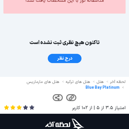
متاسفانه تور با این مشخصات یافت نشد!
تاکنون هیچ نظری ثبت نشده است
درج نظر
لحظه آخر
هتل
هتل های ترکیه
هتل های مارماریس
Blue Bay Platinum
امتیاز
3.5
از
5
| از
102
کاربر