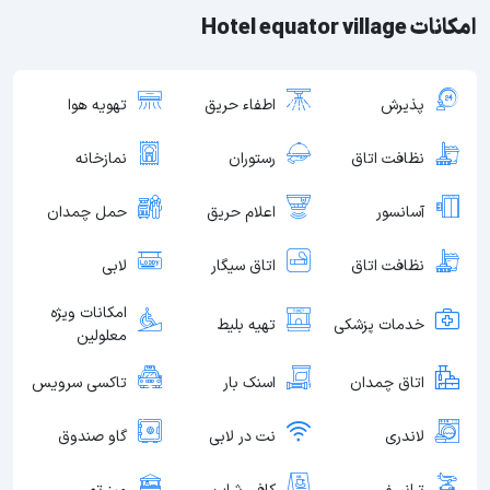
امکانات Hotel equator village
پذیرش
اطفاء حریق
تهویه هوا
نظافت اتاق
رستوران
نمازخانه
آسانسور
اعلام حریق
حمل چمدان
نظافت اتاق
اتاق سیگار
لابی
امکانات ویژه
خدمات پزشکی
تهیه بلیط
معلولین
اتاق چمدان
اسنک بار
تاکسی سرویس
لاندری
نت در لابی
گاو صندوق