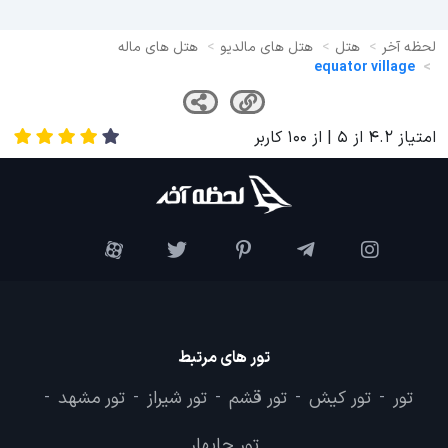
لحظه آخر
هتل
هتل های مالدیو
هتل های ماله
equator village
امتیاز
4.2
از
5
| از
100
کاربر
تور های مرتبط
تور
تور کیش
تور قشم
تور شیراز
تور مشهد
-
-
-
-
-
تور چابهار