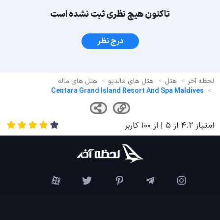
تاکنون هیچ نظری ثبت نشده است
درج نظر
لحظه آخر
هتل
هتل های مالدیو
هتل های ماله
Centara Grand Island Resort And Spa Maldives
امتیاز
4.2
از
5
| از
100
کاربر