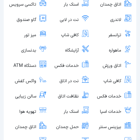
اتاق چمدان
اسنک بار
تاکسی سرویس
لاندری
نت در لابی
گاو صندوق
ترانسفر
کافی شاپ
میز تور
ماهواره
آرایشگاه
بدنسازی
اتاق ورزش
خدمات فکس
دستگاه ATM
کافی شاپ
نت در اتاق
واکس کفش
خدمات فکس
نظافت اتاق
سالن زیبایی
خدمات اسپا
اسنک بار
تهویه هوا
بیزینس سنتر
حمل چمدان
اتاق چمدان