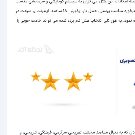
ز جمله امکانات این هتل می توان به سیستم گرمایشی و سرمایشی مناسب،
رستوران و کافی شاپ، اتاق های زیبا، امکانات تفریحی، نظافت روزانه، برخورد مناسب پرسنل، حمل بار، پذیرش 18 ساعته، اینترنت پر سرعت در
اتاق، لاندری و خدمات 24 ساعته اتاق اشاره نمود. به طور کلی انتخاب هتل نام برده شده می تواند اقامت خوبی را
رادی که به دنبال مقاصد مختلف تفریحی-سرگرمی، فرهنگی، تاریخی، و