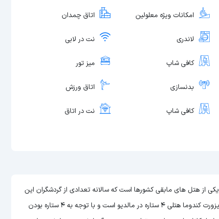
امکانات ویژه معلولین
اتاق چمدان
لاندری
نت در لابی
کافی شاپ
میز تور
بدنسازی
اتاق ورزش
کافی شاپ
نت در اتاق
هالیدی این ریزورت کندوما (Holiday Inn Resort Kandooma) یکی از هتل های مابقی کشورها است که سالانه تعدادی از گردشگران این
هتل را برای اقامت خود در مالدیو انتخاب می کنند. هتل هالیدی این ریزورت کندوما هتلی 4 ستاره در مالدیو است و با توجه به 4 ستاره بودن