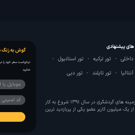
 های پیشنهادی
گوش به زنگ س
 داخلی
تور ترکیه
تور استانبول
-
-
-
درخواست سفر خود را در 
نمایید
آنتالیا
تور تایلند
تور دبی
-
-
وب سایت لحظه آخر با هدف ایجاد بانکی جامع در تمامی زمینه های گردشگری در سال 1391 شروع به کار
 بیش از یک میلیون کاربر عضو یکی از پربازدید ترین