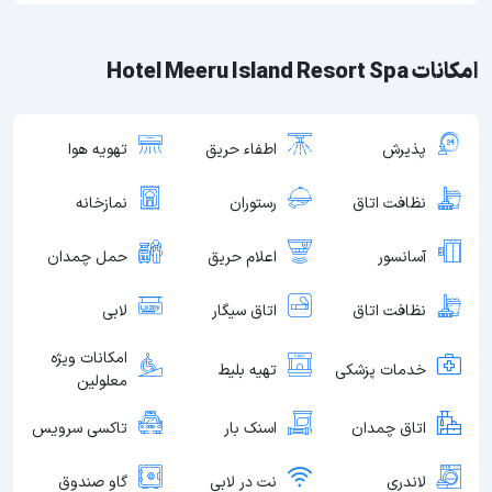
امکانات Hotel Meeru Island Resort Spa
پذیرش
اطفاء حریق
تهویه هوا
نظافت اتاق
رستوران
نمازخانه
آسانسور
اعلام حریق
حمل چمدان
نظافت اتاق
اتاق سیگار
لابی
امکانات ویژه
خدمات پزشکی
تهیه بلیط
معلولین
اتاق چمدان
اسنک بار
تاکسی سرویس
لاندری
نت در لابی
گاو صندوق