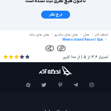
تاکنون هیچ نظری ثبت نشده است
درج نظر
لحظه آخر
هتل
هتل های مالدیو
هتل های ماله
Meeru Island Resort Spa
امتیاز
3.6
از
5
| از
100
کاربر