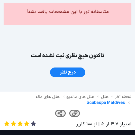
متاسفانه تور با این مشخصات یافت نشد!
تاکنون هیچ نظری ثبت نشده است
درج نظر
لحظه آخر
هتل
هتل های مالدیو
هتل های ماله
Scubaspa Maldives
امتیاز
4.7
از
5
| از
100
کاربر