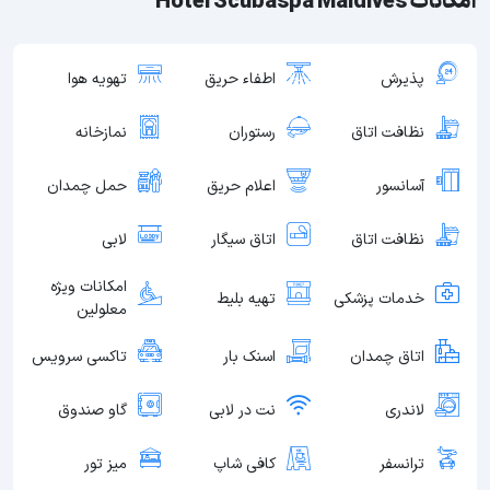
امکانات Hotel Scubaspa Maldives
پذیرش
اطفاء حریق
تهویه هوا
نظافت اتاق
رستوران
نمازخانه
آسانسور
اعلام حریق
حمل چمدان
نظافت اتاق
اتاق سیگار
لابی
امکانات ویژه
خدمات پزشکی
تهیه بلیط
معلولین
اتاق چمدان
اسنک بار
تاکسی سرویس
لاندری
نت در لابی
گاو صندوق
ترانسفر
کافی شاپ
میز تور