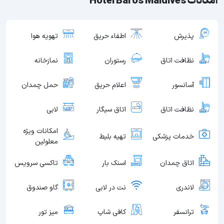
امکانات Hotel Baros Maldives
پذیرش
اطفاء حریق
تهویه هوا
نظافت اتاق
رستوران
نمازخانه
آسانسور
اعلام حریق
حمل چمدان
نظافت اتاق
اتاق سیگار
لابی
امکانات ویژه
خدمات پزشکی
تهیه بلیط
معلولین
اتاق چمدان
اسنک بار
تاکسی سرویس
لاندری
نت در لابی
گاو صندوق
ترانسفر
کافی شاپ
میز تور