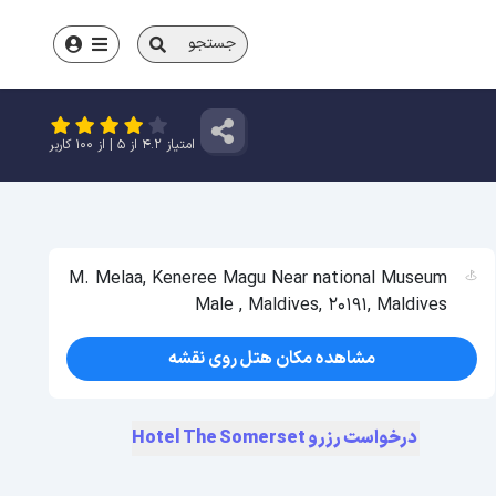
جستجو
امتیاز
4.2
از
5
| از
100
کاربر
M. Melaa, Keneree Magu Near national Museum
Male , Maldives, 20191, Maldives
مشاهده مکان هتل روی نقشه
درخواست رزرو Hotel The Somerset