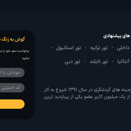
 های پیشنهادی
گوش به زنگ س
 داخلی
تور ترکیه
تور استانبول
-
-
-
درخواست سفر خود را در 
نمایید
آنتالیا
تور تایلند
تور دبی
-
-
وب سایت لحظه آخر با هدف ایجاد بانکی جامع در تمامی زمینه های گردشگری در سال 1391 شروع به کار
 بیش از یک میلیون کاربر عضو یکی از پربازدید ترین