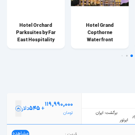
Hotel Orchard
Hotel Grand
Parksuites by Far
Copthorne
East Hospitality
Waterfront
119,990,000
+
545
دلار
برگشت: ایران
ر
ایرتور
مشاهده