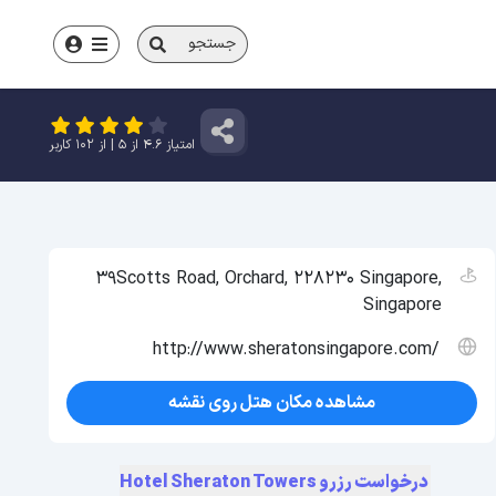
جستجو
امتیاز
4.6
از
5
| از
102
کاربر
39Scotts Road, Orchard, 228230 Singapore,
Singapore
http://www.sheratonsingapore.com/
مشاهده مکان هتل روی نقشه
درخواست رزرو Hotel Sheraton Towers