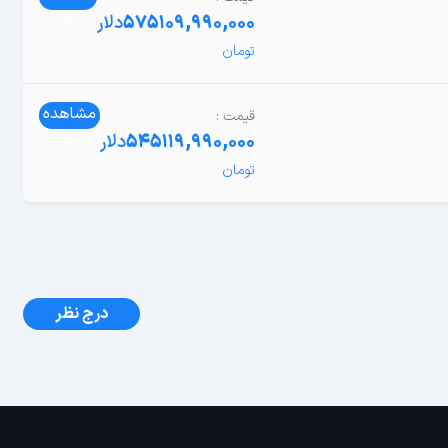
تور
109,990,000
575
دلار
مشاهده
تور
119,990,000
545
دلار
درج نظر