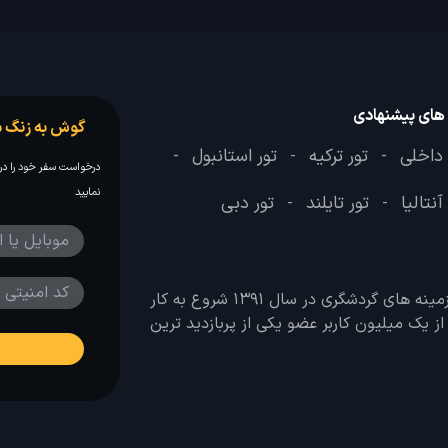
 های پیشنهادی
گوش به زنگ س
 داخلی
تور ترکیه
تور استانبول
-
-
-
درخواست سفر خود را در 
نمایید
آنتالیا
تور تایلند
تور دبی
-
-
وب سایت لحظه آخر با هدف ایجاد بانکی جامع در تمامی زمینه های گردشگری در سال 1391 شروع به کار
 بیش از یک میلیون کاربر عضو یکی از پربازدید ترین