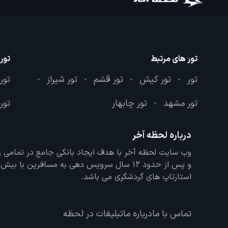
تور های مرتبط
تور
تور
تور کیش
تور قشم
تور شیراز
تور
-
-
-
-
تور مشهد
تور چابهار
تور 
-
درباره لحظه آخر
و پس از حدود 12 سال سرویس دهی به مسافرین با
استارتاپ های گردشگری می باشد.
تماس با ما
درباره ما
تبلیغات در لحظه