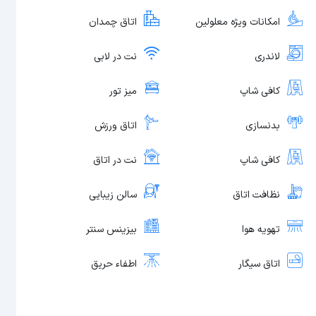
امکانات ویژه معلولین
اتاق چمدان
لاندری
نت در لابی
کافی شاپ
میز تور
بدنسازی
اتاق ورزش
کافی شاپ
نت در اتاق
نظافت اتاق
سالن زیبایی
تهویه هوا
بیزینس سنتر
اتاق سیگار
اطفاء حریق