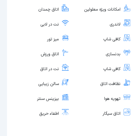
امکانات ویژه معلولین
اتاق چمدان
لاندری
نت در لابی
کافی شاپ
میز تور
بدنسازی
اتاق ورزش
کافی شاپ
نت در اتاق
نظافت اتاق
سالن زیبایی
تهویه هوا
بیزینس سنتر
اتاق سیگار
اطفاء حریق