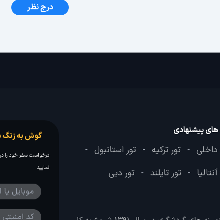
درج نظر
 های پیشنهادی
گوش به زنگ س
 داخلی
تور ترکیه
تور استانبول
-
-
-
درخواست سفر خود را در 
نمایید
آنتالیا
تور تایلند
تور دبی
-
-