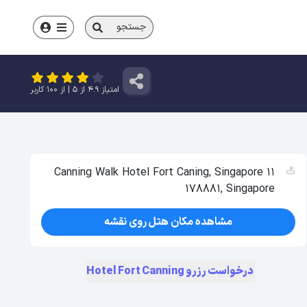
جستجو
امتیاز
4.9
از
5
| از
100
کاربر
11 Canning Walk Hotel Fort Caning, Singapore
178881, Singapore
مشاهده مکان هتل روی نقشه
درخواست رزرو Hotel Fort Canning