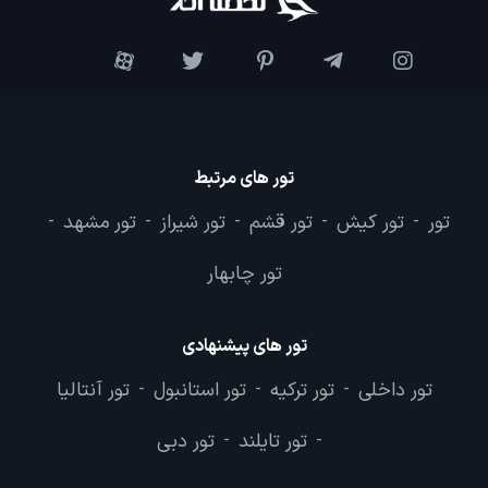
تور های مرتبط
تور
تور کیش
تور قشم
تور شیراز
تور مشهد
-
-
-
-
-
تور چابهار
تور های پیشنهادی
تور داخلی
تور ترکیه
تور استانبول
تور آنتالیا
-
-
-
تور تایلند
تور دبی
-
-