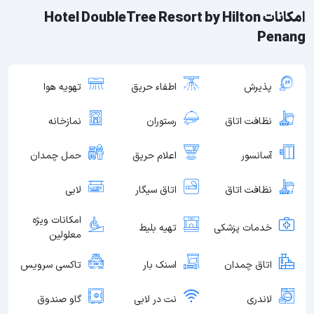
امکانات Hotel DoubleTree Resort by Hilton
Penang
پذیرش
اطفاء حریق
تهویه هوا
نظافت اتاق
رستوران
نمازخانه
آسانسور
اعلام حریق
حمل چمدان
نظافت اتاق
اتاق سیگار
لابی
امکانات ویژه
خدمات پزشکی
تهیه بلیط
معلولین
اتاق چمدان
اسنک بار
تاکسی سرویس
لاندری
نت در لابی
گاو صندوق