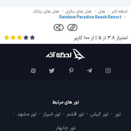
لحظه آخر
هتل
هتل های مالزی
هتل های پنانگ
Rainbow Paradise Beach Resort
امتیاز
3.8
از
5
| از
100
کاربر
تور های مرتبط
تور
تور کیش
تور قشم
تور شیراز
تور مشهد
-
-
-
-
-
تور چابهار