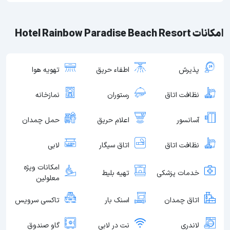
امکانات Hotel Rainbow Paradise Beach Resort
پذیرش
اطفاء حریق
تهویه هوا
نظافت اتاق
رستوران
نمازخانه
آسانسور
اعلام حریق
حمل چمدان
نظافت اتاق
اتاق سیگار
لابی
امکانات ویژه
خدمات پزشکی
تهیه بلیط
معلولین
اتاق چمدان
اسنک بار
تاکسی سرویس
لاندری
نت در لابی
گاو صندوق