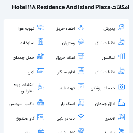
امکانات Hotel 118 Residence And Island Plaza
پذیرش
اطفاء حریق
تهویه هوا
نظافت اتاق
رستوران
نمازخانه
آسانسور
اعلام حریق
حمل چمدان
نظافت اتاق
اتاق سیگار
لابی
امکانات ویژه
خدمات پزشکی
تهیه بلیط
معلولین
اتاق چمدان
اسنک بار
تاکسی سرویس
لاندری
نت در لابی
گاو صندوق