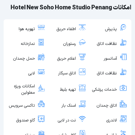
امکانات Hotel New Soho Home Studio Penang
پذیرش
اطفاء حریق
تهویه هوا
نظافت اتاق
رستوران
نمازخانه
آسانسور
اعلام حریق
حمل چمدان
نظافت اتاق
اتاق سیگار
لابی
امکانات ویژه
خدمات پزشکی
تهیه بلیط
معلولین
اتاق چمدان
اسنک بار
تاکسی سرویس
لاندری
نت در لابی
گاو صندوق