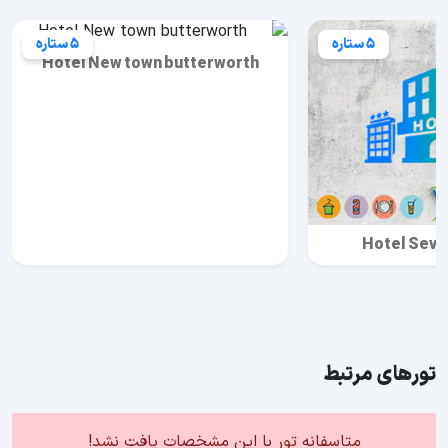
5 ستاره
5 ستاره
Hotel New town butterworth
Hotel Seve
تورهای مرتبط
متاسفانه تور با این مشخصات یافت نشد!