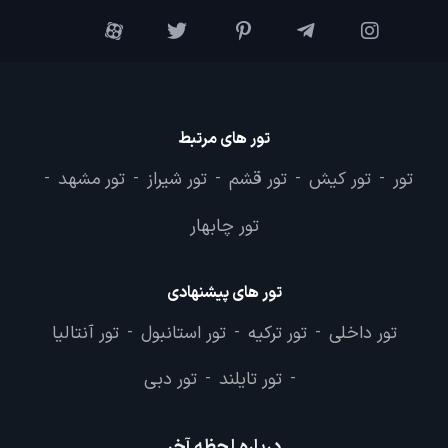
تور های مرتبط
تور
تور کیش
تور قشم
تور شیراز
تور مشهد
-
-
-
-
-
تور چابهار
تور های پیشنهادی
تور داخلی
تور ترکیه
تور استانبول
تور آنتالیا
-
-
-
تور تایلند
تور دبی
-
-
درباره لحظه آخر