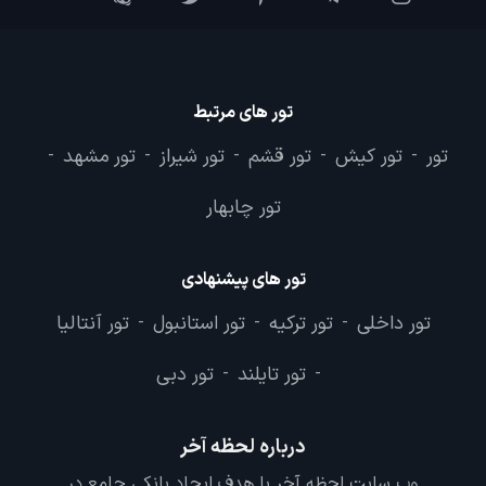
تور های مرتبط
تور
تور کیش
تور قشم
تور شیراز
تور مشهد
-
-
-
-
-
تور چابهار
تور های پیشنهادی
تور داخلی
تور ترکیه
تور استانبول
تور آنتالیا
-
-
-
تور تایلند
تور دبی
-
-
درباره لحظه آخر
وب سایت لحظه آخر با هدف ایجاد بانکی جامع در