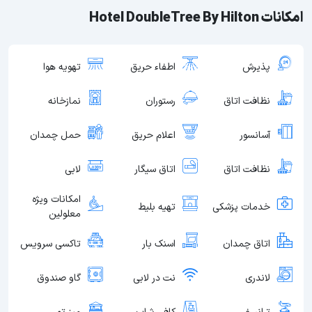
امکانات Hotel DoubleTree By Hilton
پذیرش
اطفاء حریق
تهویه هوا
نظافت اتاق
رستوران
نمازخانه
آسانسور
اعلام حریق
حمل چمدان
نظافت اتاق
اتاق سیگار
لابی
امکانات ویژه
خدمات پزشکی
تهیه بلیط
معلولین
اتاق چمدان
اسنک بار
تاکسی سرویس
لاندری
نت در لابی
گاو صندوق