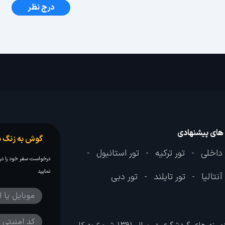
درج نظر
 های پیشنهادی
گوش به زنگ س
 داخلی
تور ترکیه
تور استانبول
-
-
-
درخواست سفر خود را در 
نمایید
آنتالیا
تور تایلند
تور دبی
-
-