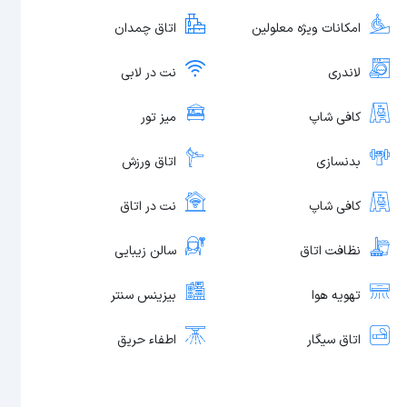
امکانات ویژه معلولین
اتاق چمدان
لاندری
نت در لابی
کافی شاپ
میز تور
بدنسازی
اتاق ورزش
کافی شاپ
نت در اتاق
نظافت اتاق
سالن زیبایی
تهویه هوا
بیزینس سنتر
اتاق سیگار
اطفاء حریق