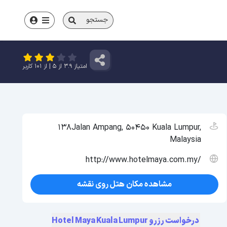
جستجو
امتیاز
3.9
از
5
| از
101
کاربر
138Jalan Ampang, 50450 Kuala Lumpur,
Malaysia
http://www.hotelmaya.com.my/
مشاهده مکان هتل روی نقشه
درخواست رزرو Hotel Maya Kuala Lumpur