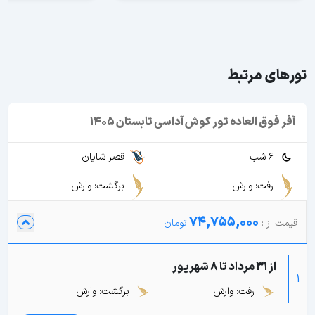
تورهای مرتبط
آفر فوق العاده تور کوش آداسی تابستان 1405
6 شب
قصر شایان
رفت: وارش
برگشت: وارش
74,755,000
از 31 مرداد تا 8 شهریور
1
رفت: وارش
برگشت: وارش