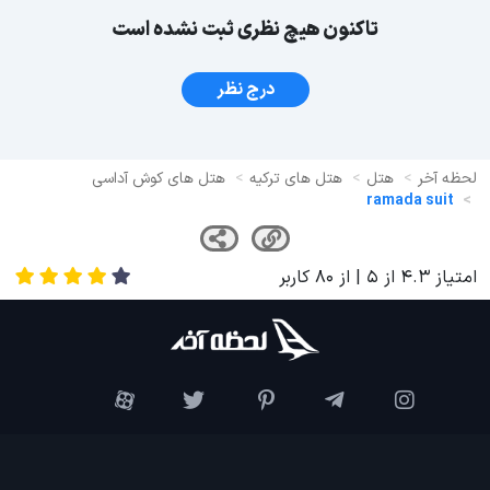
تاکنون هیچ نظری ثبت نشده است
درج نظر
لحظه آخر
هتل
هتل های ترکیه
هتل های کوش آداسی
ramada suit
امتیاز
4.3
از
5
| از
80
کاربر