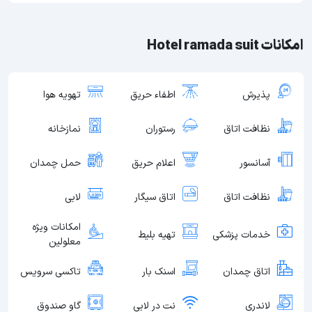
امکانات Hotel ramada suit
پذیرش
اطفاء حریق
تهویه هوا
نظافت اتاق
رستوران
نمازخانه
آسانسور
اعلام حریق
حمل چمدان
نظافت اتاق
اتاق سیگار
لابی
امکانات ویژه
خدمات پزشکی
تهیه بلیط
معلولین
اتاق چمدان
اسنک بار
تاکسی سرویس
لاندری
نت در لابی
گاو صندوق