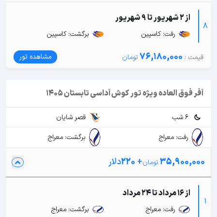
از 2 شهریور تا 9 شهریور
8
رفت: کاسپین
برگشت: کاسپین
76,180,000
مشاهده تور
آفر فوق العاده ویژه تور کوش آداسی تابستان 1405
6 شب
قصر شایان
رفت: معراج
برگشت: معراج
35,900,000
+
220
دلار
از 16 مرداد تا 24 مرداد
1
رفت: معراج
برگشت: معراج