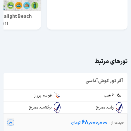
Sealight Beach
sort
تورهای مرتبط
آفر تور کوش آداسی
6 شب
فرجام پرواز
رفت: معراج
برگشت: معراج
68,000,000