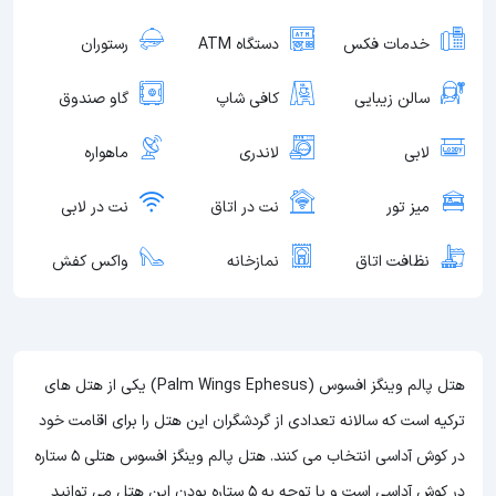
خدمات فکس
دستگاه ATM
رستوران
سالن زیبایی
کافی شاپ
گاو صندوق
لابی
لاندری
ماهواره
میز تور
نت در اتاق
نت در لابی
نظافت اتاق
نمازخانه
واکس کفش
هتل پالم وینگز افسوس (Palm Wings Ephesus) یکی از هتل های
ترکیه است که سالانه تعدادی از گردشگران این هتل را برای اقامت خود
در کوش آداسی انتخاب می کنند. هتل پالم وینگز افسوس هتلی 5 ستاره
در کوش آداسی است و با توجه به 5 ستاره بودن این هتل
می توانید