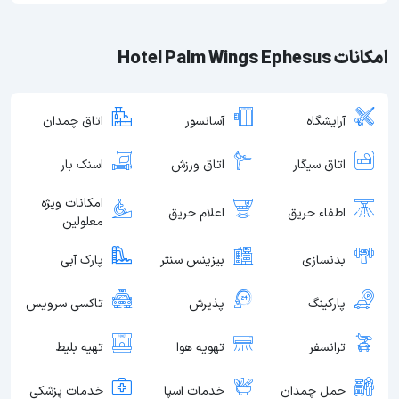
امکانات Hotel Palm Wings Ephesus
آرایشگاه
آسانسور
اتاق چمدان
اتاق سیگار
اتاق ورزش
اسنک بار
امکانات ویژه
اطفاء حریق
اعلام حریق
معلولین
بدنسازی
بیزینس سنتر
پارک آبی
پارکینگ
پذیرش
تاکسی سرویس
ترانسفر
تهویه هوا
تهیه بلیط
حمل چمدان
خدمات اسپا
خدمات پزشکی