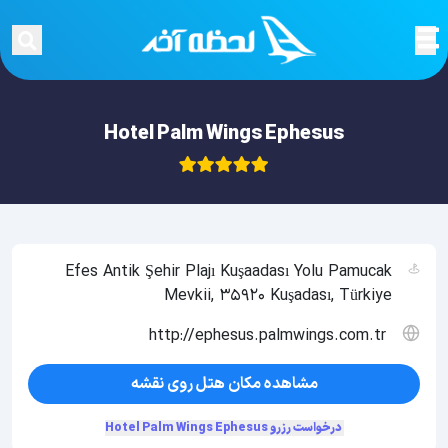
Hotel Palm Wings Ephesus
Efes Antik Şehir Plajı Kuşaadası Yolu Pamucak
Mevkii, 35920 Kuşadası, Türkiye
http://ephesus.palmwings.com.tr
مشاهده مکان هتل روی نقشه
درخواست رزرو Hotel Palm Wings Ephesus