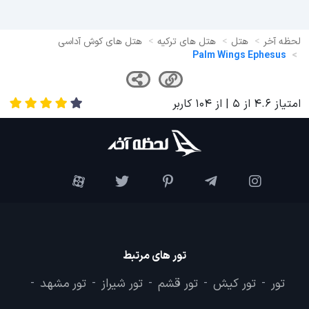
لحظه آخر
هتل
هتل های ترکیه
هتل های کوش آداسی
Palm Wings Ephesus
امتیاز
4.6
از
5
| از
104
کاربر
تور های مرتبط
تور
تور کیش
تور قشم
تور شیراز
تور مشهد
-
-
-
-
-