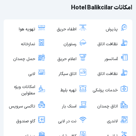
امکانات Hotel Balikcilar
پذیرش
اطفاء حریق
تهویه هوا
نظافت اتاق
رستوران
نمازخانه
آسانسور
اعلام حریق
حمل چمدان
نظافت اتاق
اتاق سیگار
لابی
امکانات ویژه
خدمات پزشکی
تهیه بلیط
معلولین
اتاق چمدان
اسنک بار
تاکسی سرویس
لاندری
نت در لابی
گاو صندوق