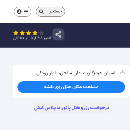
جستجو
امتیاز
4.8
از
5
| از
100
کاربر
استان هرمزگان میدان ساحل، بلوار رودکی
مشاهده مکان هتل روی نقشه
درخواست رزرو هتل پانوراما پلاس کیش