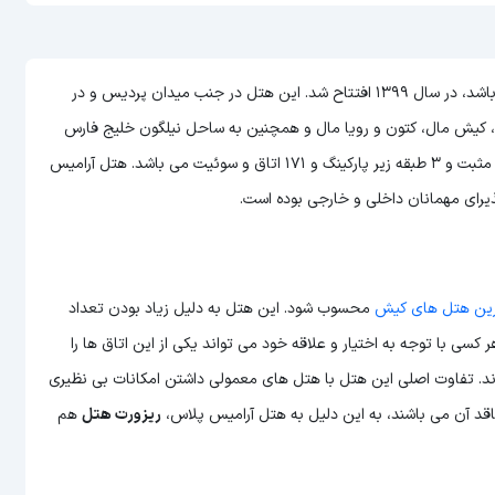
می باشد، در سال ۱۳۹۹ افتتاح شد. این هتل در جنب میدان پردیس و در
خیابان رودکی قرارگرفته‌است، و به مراکزی خریدی از جمله پردیس ۱و۲، کیش مال، کتون و رویا مال و همچنین به ساحل نیلگون خلیج فارس
نزدیک می باشد. هتل آرامیس پلاس بالغ بر ۱۴ طبقه به صورت ۹ طبقه مثبت و ۳ طبقه زیر پارکینگ و ۱۷۱ اتاق و سوئیت می باشد. هتل آرامیس
یرای مهمانان داخلی و خارجی بوده است.
رین هتل های کیش
محسوب شود. این هتل به دلیل زیاد بودن تعداد
 کسی با توجه به اختیار و علاقه خود می تواند یکی از این اتاق ها را
 زند. تفاوت اصلی این هتل با هتل های معمولی داشتن امکانات بی نظیری
د آن می باشند، به این دلیل به هتل آرامیس پلاس،
ریزورت هتل
هم