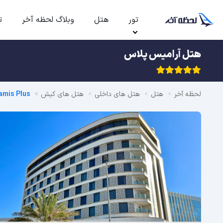
تور
هتل
وبلاگ لحظه آخر
ت
هتل آرامیس پلاس
لحظه آخر
هتل
هتل های داخلی
هتل های کیش
amis Plus