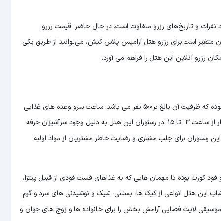
 نفرات و تاریخ‌های رزرو متفاوت است. در حال حاضر، قیمت رزرو
شبی 1 میلیون و 200 هزار تومان تا 5 میلیون تومان متغیر است.برای رزرو هتل آرامیس پلاس کیش، می‌توانید از طریق یکی
ان رزرو آنلاین این هتل را فراهم می آورد.
هتل آرامیس پلاس در طبقه اول خود دارای رستوران فوق العاده بزرگی بوده که ظرفیت آن بالغ بر۵۰۰ نفر می باشد. ساعت سرو وعده های غذایی
در این هتل به صورت مقابل است: صبحانه از ساعت ۸ صبح تا ۱۰، ناهار از ساعت ۱۳ تا ۱۵ .در رستوران این هتل به دلیل وجود سرآشپزان حرفه
. این رستوران برای جلب مشتری و رضایت خاطر مشتریان از مواد اولیه
 فود کورت بوده تا مهمان هایی که به غذاهای فست فودی از قبیل پیتزا،
ی شاپ این هتل انواعی از کیک ها، بستنی، شیک و نوشیدنی های سرد و گرم
وسیقی لایت فضایی آرامش بخش را برای خانواده ها و زوج های جوان و