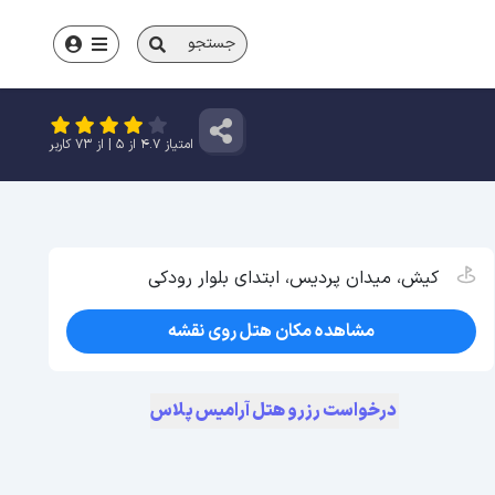
جستجو
امتیاز
4.7
از
5
| از
73
کاربر
کیش، میدان پردیس، ابتدای بلوار رودکی
مشاهده مکان هتل روی نقشه
درخواست رزرو هتل آرامیس پلاس