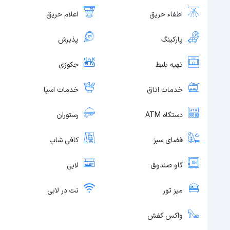
اطفاء حریق
اعلام حریق
پارکینگ
پذیرش
تهیه بلیط
جکوزی
خدمات اتاق
خدمات اسپا
دستگاه ATM
رستوران
فضای سبز
کافی شاپ
گاو صندوق
لابی
میز تور
نت در لابی
واکس کفش