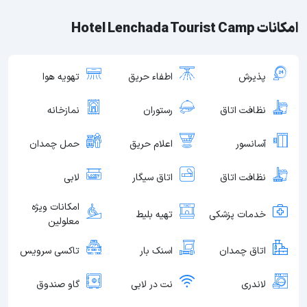
امکانات Hotel Lenchada Tourist Camp
پذیرش
اطفاء حریق
تهویه هوا
نظافت اتاق
رستوران
نمازخانه
آسانسور
اعلام حریق
حمل چمدان
نظافت اتاق
اتاق سیگار
لابی
امکانات ویژه
خدمات پزشکی
تهیه بلیط
معلولین
اتاق چمدان
اسنک بار
تاکسی سرویس
لاندری
نت در لابی
گاو صندوق