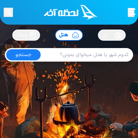
لحظه آخر
در
سفرت رو بساز !
تور
هتل
وبلاگ
جستجو
هتل های کنیا
امتیاز
4
از
5
| از
100
کاربر
6
لحظه آخر
هتل
هتل های کنیا
Hotel Sarova Whitesands Beach Resort Spa