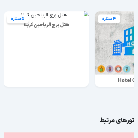
4 ستاره
5 ستاره
هتل برج الریاحین کربلا
Hotel Qa
تورهای مرتبط