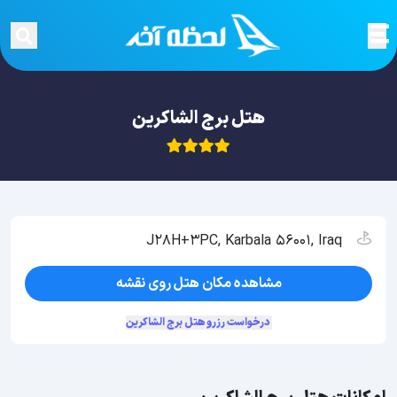
هتل برج الشاکرین
J28H+3PC, Karbala 56001, Iraq
مشاهده مکان هتل روی نقشه
درخواست رزرو هتل برج الشاکرین