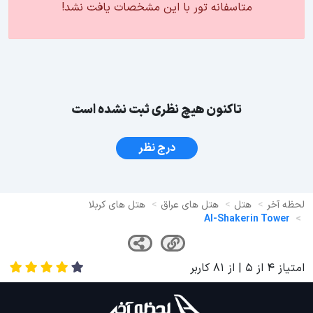
متاسفانه تور با این مشخصات یافت نشد!
تاکنون هیچ نظری ثبت نشده است
درج نظر
لحظه آخر
هتل
هتل های عراق
هتل های کربلا
Al-Shakerin Tower
امتیاز
4
از
5
| از
81
کاربر