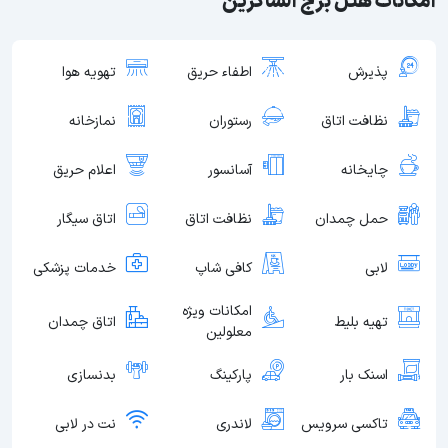
امکانات هتل برج الشاکرین
پذیرش
اطفاء حریق
تهویه هوا
نظافت اتاق
رستوران
نمازخانه
چایخانه
آسانسور
اعلام حریق
حمل چمدان
نظافت اتاق
اتاق سیگار
لابی
کافی شاپ
خدمات پزشکی
امکانات ویژه
تهیه بلیط
اتاق چمدان
معلولین
اسنک بار
پارکینگ
بدنسازی
تاکسی سرویس
لاندری
نت در لابی